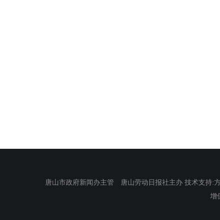
唐山市政府新闻办主管 唐山劳动日报社主办 技术支持:方正电
增