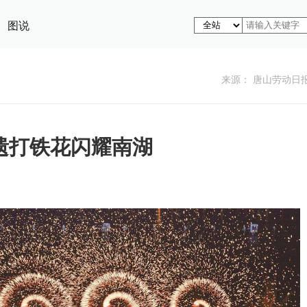
图说
来源： 唐山劳动日
遗打铁花闪耀南湖