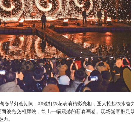
山南湖春节灯会期间，非遗打铁花表演精彩亮相，匠人抡起铁水奋
湖面波光交相辉映，绘出一幅震撼的新春画卷。现场游客驻足
魅力。