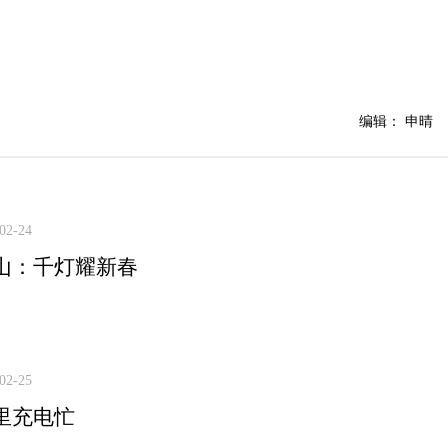
编辑： 申晴
02-24
山：千灯耀新春
02-25
里充电忙