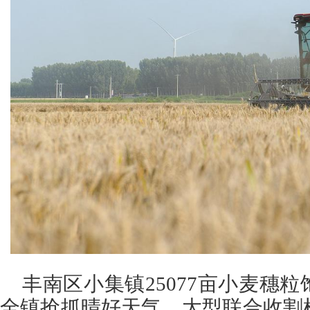
丰南区小集镇25077亩小麦穗
全镇抢抓晴好天气，大型联合收割