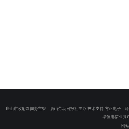
唐山市政府新闻办主管 唐山劳动日报社主办 技术支持:方正电子 环渤海新
增值电信业务许可证
网