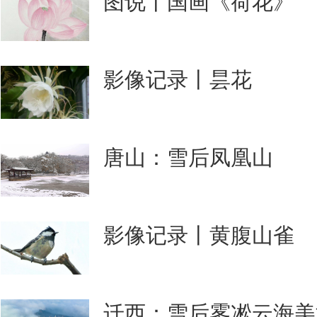
图说丨国画《荷花》
影像记录丨昙花
唐山：雪后凤凰山
影像记录丨黄腹山雀
迁西：雪后雾凇云海美