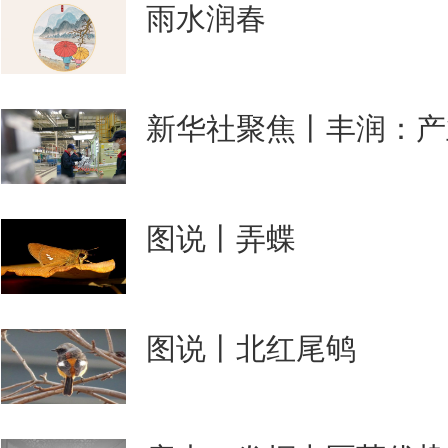
雨水润春
新华社聚焦丨丰润：产
图说丨弄蝶
图说丨北红尾鸲