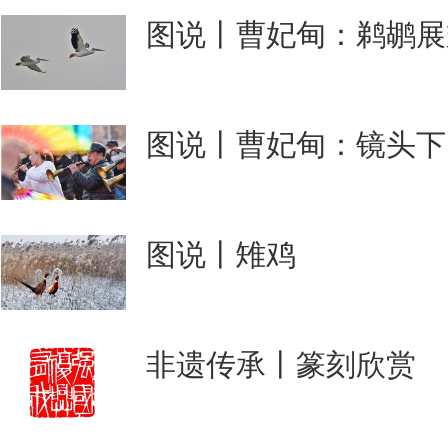
图说丨曹妃甸：鹈鹕展
图说丨曹妃甸：镜头下
图说丨雉鸡
非遗传承丨篆刻欣赏