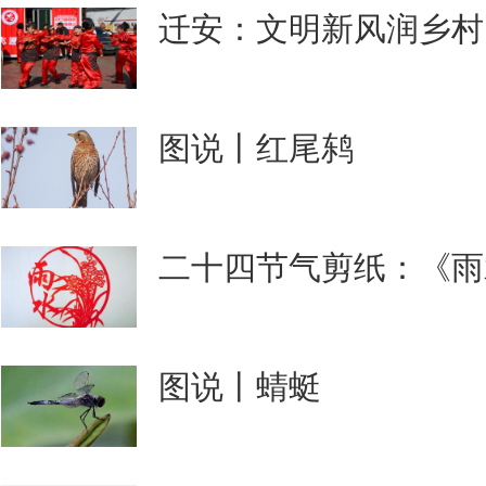
迁安：文明新风润乡村
图说丨红尾鸫
二十四节气剪纸：《雨
图说丨蜻蜓