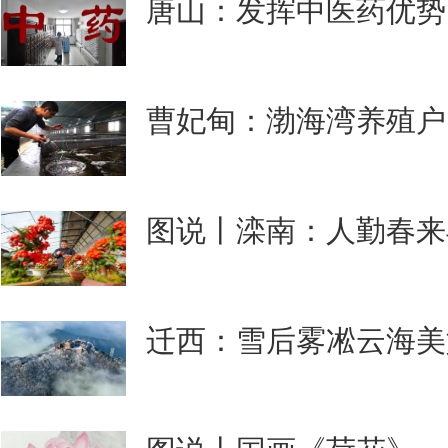
唐山：发挥中医药优势
曹妃甸：渤海湾养殖户
图说丨滦南：人勤春来
迁西：雪后雾凇云海美