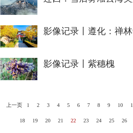
影像记录丨遵化：禅林
影像记录丨紫穗槐
上一页
1
2
3
4
5
6
7
8
9
10
1
18
19
20
21
22
23
24
25
26