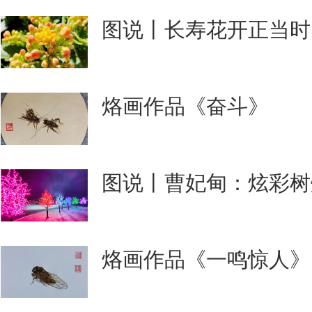
图说丨长寿花开正当时
烙画作品《奋斗》
图说丨曹妃甸：炫彩树
烙画作品《一鸣惊人》