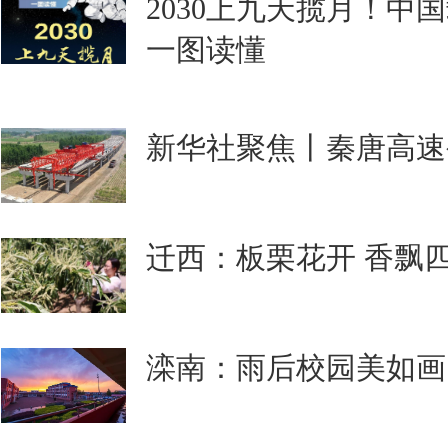
2030上九天揽月！中
一图读懂
新华社聚焦丨秦唐高速
迁西：板栗花开 香飘
滦南：雨后校园美如画