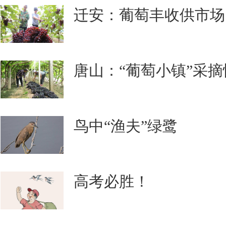
迁安：葡萄丰收供市场
唐山：“葡萄小镇”采摘
鸟中“渔夫”绿鹭
高考必胜！