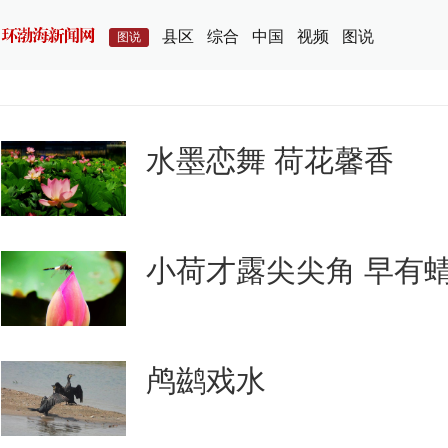
县区
综合
中国
视频
图说
图说
水墨恋舞 荷花馨香
小荷才露尖尖角 早有
鸬鹚戏水