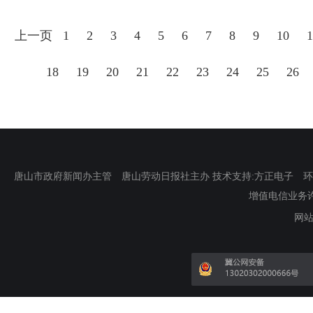
上一页
1
2
3
4
5
6
7
8
9
10
1
18
19
20
21
22
23
24
25
26
唐山市政府新闻办主管 唐山劳动日报社主办 技术支持:方正电子 环渤海新
增值电信业务许可证
网