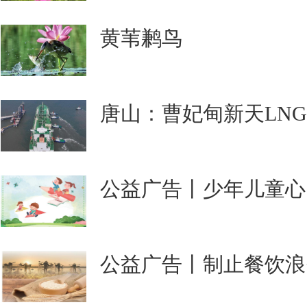
黄苇鹣鸟
唐山：曹妃甸新天LN
公益广告丨少年儿童心
公益广告丨制止餐饮浪