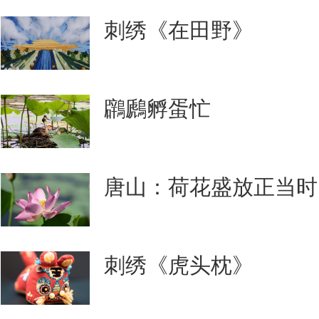
刺绣《在田野》
鸊鷉孵蛋忙
唐山：荷花盛放正当时
刺绣《虎头枕》